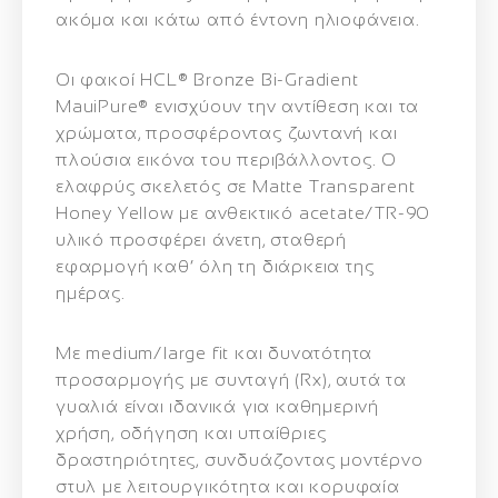
ακόμα και κάτω από έντονη ηλιοφάνεια.
Οι φακοί
HCL® Bronze Bi‑Gradient
MauiPure®
ενισχύουν την αντίθεση και τα
χρώματα, προσφέροντας
ζωντανή και
πλούσια εικόνα
του περιβάλλοντος. Ο
ελαφρύς σκελετός σε Matte Transparent
Honey Yellow
με
ανθεκτικό acetate/TR‑90
υλικό
προσφέρει
άνετη, σταθερή
εφαρμογή
καθ’ όλη τη διάρκεια της
ημέρας.
Με
medium/large fit
και δυνατότητα
προσαρμογής με συνταγή (Rx)
, αυτά τα
γυαλιά είναι ιδανικά για
καθημερινή
χρήση, οδήγηση και υπαίθριες
δραστηριότητες
, συνδυάζοντας
μοντέρνο
στυλ με λειτουργικότητα και κορυφαία