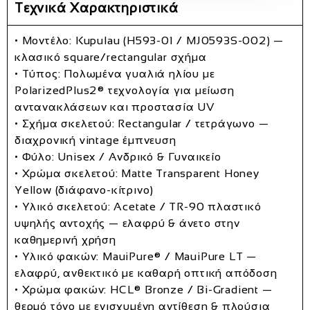
Τεχνικά Χαρακτηριστικά
• Μοντέλο:
Kupulau (H593‑01 / MJ0593S‑002)
—
κλασικό square/rectangular σχήμα
• Τύπος:
Πολωμένα γυαλιά ηλίου
με
PolarizedPlus2®
τεχνολογία για μείωση
αντανακλάσεων και προστασία UV
• Σχήμα σκελετού:
Rectangular / τετράγωνο
—
διαχρονική vintage έμπνευση
• Φύλο:
Unisex / Ανδρικό & Γυναικείο
• Χρώμα σκελετού:
Matte Transparent Honey
Yellow (διάφανο‑κίτρινο)
• Υλικό σκελετού:
Acetate / TR‑90 πλαστικό
υψηλής αντοχής
— ελαφρύ & άνετο στην
καθημερινή χρήση
• Υλικό φακών:
MauiPure® / MauiPure LT
—
ελαφρύ, ανθεκτικό με καθαρή οπτική απόδοση
• Χρώμα φακών:
HCL® Bronze / Bi‑Gradient
—
θερμό τόνο με ενισχυμένη αντίθεση & πλούσια