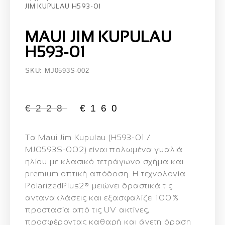
JIM KUPULAU H593-01
MAUI JIM KUPULAU
H593-01
SKU: MJ0593S-002
€
228
€
160
Τα
Maui Jim Kupulau (H593‑01 /
MJ0593S‑002)
είναι
πολωμένα γυαλιά
ηλίου με κλασικό τετράγωνο σχήμα
και
premium οπτική απόδοση
. Η τεχνολογία
PolarizedPlus2®
μειώνει δραστικά τις
αντανακλάσεις και εξασφαλίζει
100 %
προστασία από τις UV ακτίνες
,
προσφέροντας καθαρή και άνετη όραση