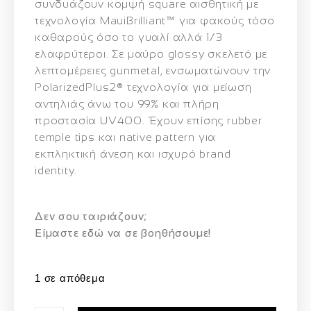
συνδυάζουν κομψή square αισθητική με
τεχνολογία
MauiBrilliant™
για φακούς τόσο
καθαρούς όσο το γυαλί αλλά 1/3
ελαφρύτεροι. Σε μαύρο glossy σκελετό με
λεπτομέρειες gunmetal, ενσωματώνουν την
PolarizedPlus2®
τεχνολογία για μείωση
αντηλιάς άνω του 99% και πλήρη
προστασία UV400. Έχουν επίσης rubber
temple tips και native pattern για
εκπληκτική άνεση και ισχυρό brand
identity.
Δεν σου ταιριάζουν;
Eίμαστε εδώ να σε βοηθήσουμε!
1 σε απόθεμα