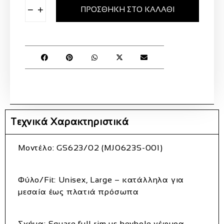
−
+
ΠΡΟΣΘΉΚΗ ΣΤΟ ΚΑΛΆΘΙ
Τεχνικά Χαρακτηριστικά
Μοντέλο:
GS623/02 (MJ0623S‑001)
Φύλο/Fit:
Unisex, Large – κατάλληλα για
μεσαία έως πλατιά πρόσωπα
Σχήμα:
Square full‑rim με keyhole γέφυρα