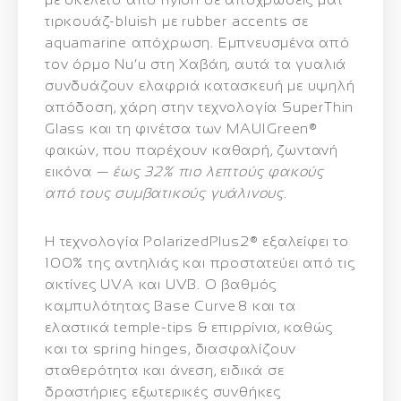
τιρκουάζ-bluish
με rubber accents σε
aquamarine απόχρωση. Εμπνευσμένα από
τον όρμο Nu’u στη Χαβάη, αυτά τα γυαλιά
συνδυάζουν ελαφριά κατασκευή με υψηλή
απόδοση, χάρη στην τεχνολογία
SuperThin
Glass
και τη φινέτσα των
MAUIGreen®
φακών, που παρέχουν καθαρή, ζωντανή
εικόνα —
έως 32% πιο λεπτούς φακούς
από τους συμβατικούς γυάλινους
.
Η τεχνολογία
PolarizedPlus2®
εξαλείφει το
100% της αντηλιάς και προστατεύει από τις
ακτίνες UVA και UVB. Ο
βαθμός
καμπυλότητας Base Curve 8
και τα
ελαστικά temple-tips & επιρρίνια, καθώς
και τα
spring hinges
, διασφαλίζουν
σταθερότητα και άνεση, ειδικά σε
δραστήριες εξωτερικές συνθήκες