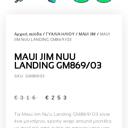
Αρχική σελίδα
ΓΥΑΛΙΑ ΗΛΙΟΥ
MAUI JIM
MAUI
JIM NUU LANDING GM869/03
MAUI JIM NUU
LANDING GM869/03
SKU: GM869/03
€
316
€
253
Τα
Maui Jim Nu’u Landing GM869/03
είναι
ένα μοντέρνο, sporty wrap‑around μοντέλο
με σκελετό από
nylon
σε αποχρώσεις
ματ