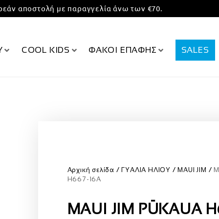
εάν αποστολή με παραγγελία άνω των €70.
Υ
COOL KIDS
ΦΑΚΟΙ ΕΠΑΦΗΣ
SALES
Αρχική σελίδα
ΓΥΑΛΙΑ ΗΛΙΟΥ
MAUI JIM
M
H667-16A
MAUI JIM PŪKAUA H