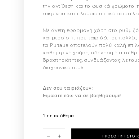
την αντίθεση και τα φυσικά χρώματα
ευκρίνεια και πλούσιο οπτικό αποτέλε
Με άνετη εφαρμογή χάρη στα
ρυθμιζό
και μεσαίο fit που ταιριάζει σε πολλ
τα Pukaua αποτελούν
πολύ καλή επιλ
καθημερινή χρήση, οδήγηση ή υπαίθρι
δραστηριότητες
, συνδυάζοντας λειτου
διαχρονικό στυλ.
Δεν σου ταιριάζουν;
Eίμαστε εδώ να σε βοηθήσουμε!
1 σε απόθεμα
−
+
ΠΡΟΣΘΉΚΗ ΣΤΟ 