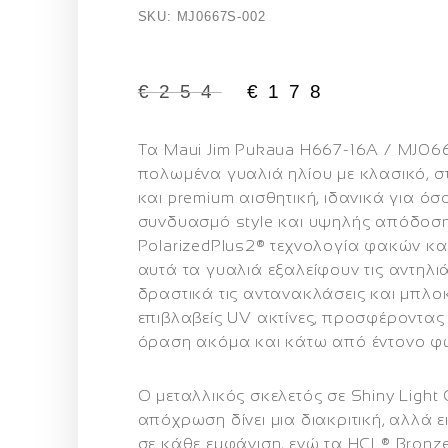
SKU: MJ0667S-002
€
254
€
178
Τα
Maui Jim Pukaua H667‑16A / MJ0
πολωμένα γυαλιά ηλίου με
κλασικό, 
και
premium αισθητική
, ιδανικά για ό
συνδυασμό
style και υψηλής απόδοσ
PolarizedPlus2®
τεχνολογία φακών κα
αυτά τα γυαλιά εξαλείφουν τις αντηλι
δραστικά τις αντανακλάσεις
και
μπλοκ
επιβλαβείς UV ακτίνες
, προσφέροντας
όραση ακόμα και κάτω από έντονο φω
Ο
μεταλλικός σκελετός σε Shiny Light 
απόχρωση
δίνει μια διακριτική, αλλά
σε κάθε εμφάνιση, ενώ τα
HCL® Bronz