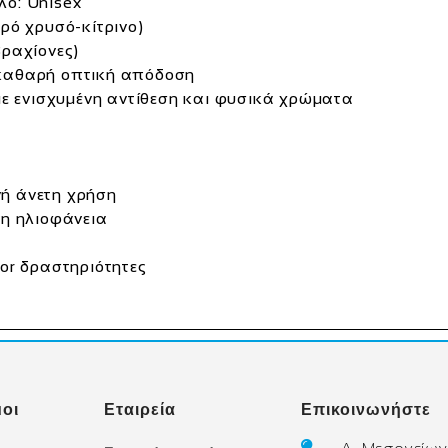
λο:
Unisex
ερό χρυσό‑κίτρινο)
βραχίονες)
 καθαρή οπτική απόδοση
ε ενισχυμένη αντίθεση και φυσικά χρώματα
νή άνετη χρήση
νη ηλιοφάνεια
oor δραστηριότητες
οι
Εταιρεία
Επικοινωνήστε