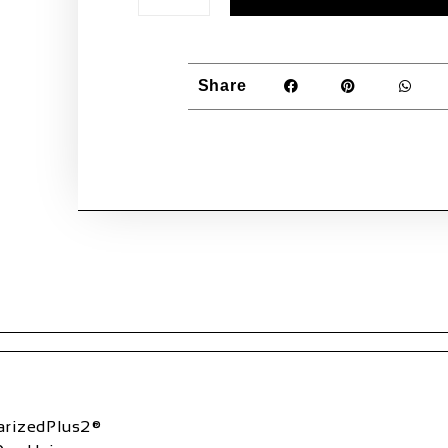
Share
arizedPlus2®