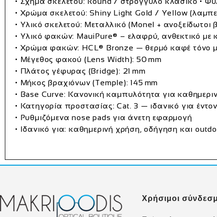
• Σχήμα σκελετού:
Round / στρογγυλό κλασικό
• Φύ
• Χρώμα σκελετού:
Shiny Light Gold / Yellow (λαμπ
• Υλικό σκελετού:
Μεταλλικό (Monel + ανοξείδωτοι 
• Υλικό φακών:
MauiPure®
– ελαφρύ, ανθεκτικό με
• Χρώμα φακών:
HCL® Bronze
— θερμό καφέ τόνο μ
• Μέγεθος φακού (Lens Width):
50 mm
• Πλάτος γέφυρας (Bridge):
21 mm
• Μήκος βραχιόνων (Temple):
145 mm
• Base Curve: Κανονική καμπυλότητα για καθημερι
• Κατηγορία προστασίας:
Cat. 3
— ιδανικό για έντο
• Ρυθμιζόμενα nose pads για άνετη εφαρμογή
• Ιδανικό για: καθημερινή χρήση, οδήγηση και outd
Χρήσιμοι σύνδεσμ