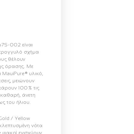
667S‑002
είναι
στρογγυλό σχήμα
σους θέλουν
ης όρασης
. Με
ι
MauiPure®
υλικό,
άσεις,
μειώνουν
άρουν 100 % τις
 καθαρή, άνετη
ς του ήλιου.
Gold / Yellow
 εκλεπτυσμένη νότα
e
φακοί ενισχύουν