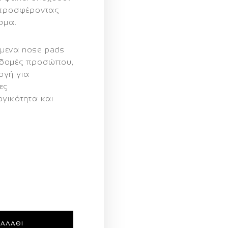
, προσφέροντας
σμα.
μενα nose pads
ές δομές προσώπου,
ογή για
ες
ργικότητα και
ΚΑΛΆΘΙ