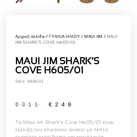
Αρχική σελίδα
ΓΥΑΛΙΑ ΗΛΙΟΥ
MAUI JIM
MAUI
JIM SHARK’S COVE H605/01
MAUI JIM SHARK’S
COVE H605/01
SKU: H605/01
€
311
€
249
Τα
Maui Jim Shark’s Cove H605/01
είναι
εξέλιξη του κλασικού aviator με λεπτό
stainless steel frame
και τεχνολογία