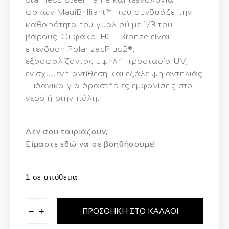
φακών
MauiBrilliant™
που συνδυάζει την
καθαρότητα του γυαλιού με 1/3 του
βάρους. Οι φακοί
HCL Bronze
είναι
επένδυση
PolarizedPlus2®
,
εξασφαλίζοντας υψηλή προστασία UV,
ενισχυμένη αντίθεση και εξάλειψη αντηλιάς
– ιδανικά για δραστήριες εμφανίσεις στο
νερό ή στην πόλη.
Δεν σου ταιριάζουν;
Eίμαστε εδώ να σε βοηθήσουμε!
1 σε απόθεμα
−
+
ΠΡΟΣΘΉΚΗ ΣΤΟ ΚΑΛΆΘΙ