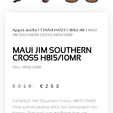
Αρχική σελίδα
ΓΥΑΛΙΑ ΗΛΙΟΥ
MAUI JIM
MAUI
JIM SOUTHERN CROSS H815/10MR
MAUI JIM SOUTHERN
CROSS H815/10MR
SKU: H815/10MR
€
316
€
253
Τα
MAUI JIM Southern Cross H815/10MR
είναι εμπνευσμένα από τον αστερισμό του
Νότιου Σταυρού και σχεδιασμένα για