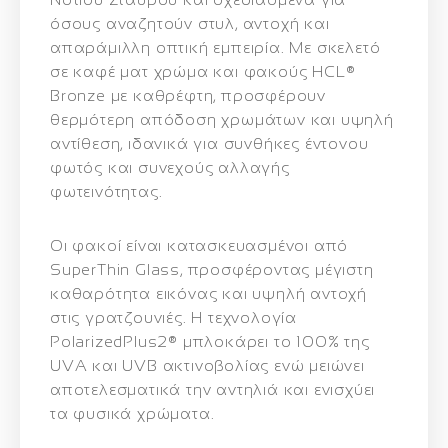
όσους αναζητούν στυλ, αντοχή και
απαράμιλλη οπτική εμπειρία. Με σκελετό
σε καφέ ματ χρώμα και φακούς
HCL®
Bronze
με καθρέφτη, προσφέρουν
θερμότερη απόδοση χρωμάτων και υψηλή
αντίθεση, ιδανικά για συνθήκες έντονου
φωτός και συνεχούς αλλαγής
φωτεινότητας.
Οι φακοί είναι κατασκευασμένοι από
SuperThin Glass
, προσφέροντας μέγιστη
καθαρότητα εικόνας και υψηλή αντοχή
στις γρατζουνιές. Η τεχνολογία
PolarizedPlus2®
μπλοκάρει το 100% της
UVA και UVB ακτινοβολίας ενώ μειώνει
αποτελεσματικά την αντηλιά και ενισχύει
τα φυσικά χρώματα.