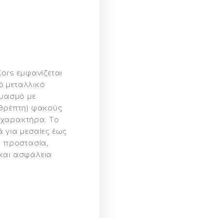
Kors εμφανίζεται
ψό μεταλλικό
δυασμό με
αθρέπτη) φακούς
 χαρακτήρα. Το
ά για μεσαίες έως
V προστασία,
 και ασφάλεια