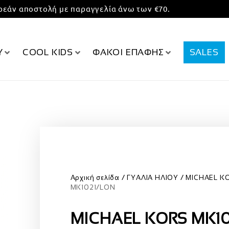
εάν αποστολή με παραγγελία άνω των €70.
Υ
COOL KIDS
ΦΑΚΟΙ ΕΠΑΦΗΣ
SALES
Αρχική σελίδα
ΓΥΑΛΙΑ ΗΛΙΟΥ
MICHAEL K
MK1021/LON
MICHAEL KORS MK1