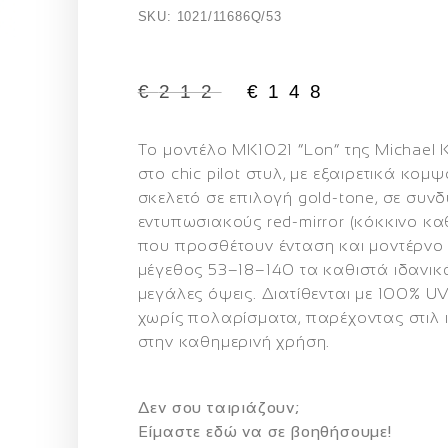
SKU: 1021/11686Q/53
€
212
€
148
Το μοντέλο
MK1021 “Lon”
της Michael 
στο chic pilot στυλ, με εξαιρετικά κομ
σκελετό σε επιλογή gold-tone, σε συν
εντυπωσιακούς red-mirror (κόκκινο κ
που προσθέτουν ένταση και μοντέρνο
μέγεθος
53–18–140
τα καθιστά ιδανικ
μεγάλες όψεις. Διατίθενται με 100% U
χωρίς πολαρίσματα, παρέχοντας στιλ
στην καθημερινή χρήση.
Δεν σου ταιριάζουν;
Eίμαστε εδώ να σε βοηθήσουμε!