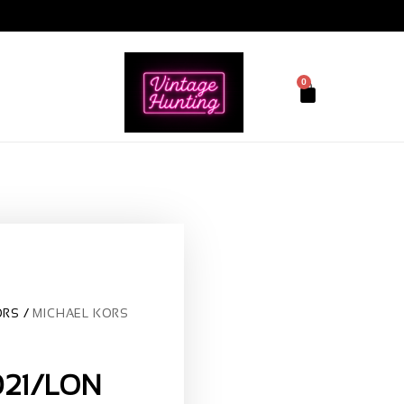
0
ORS
MICHAEL KORS
021/LON