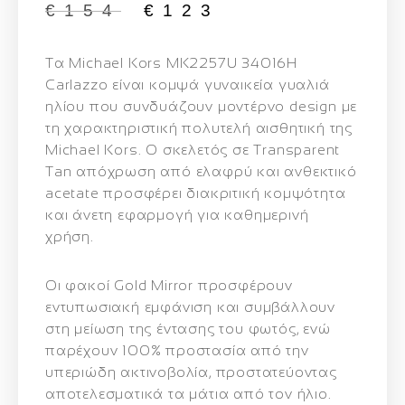
€
154
€
123
Τα
Michael Kors MK2257U 34016H
Carlazzo
είναι κομψά γυναικεία γυαλιά
ηλίου που συνδυάζουν μοντέρνο design με
τη χαρακτηριστική πολυτελή αισθητική της
Michael Kors. Ο σκελετός σε
Transparent
Tan απόχρωση
από ελαφρύ και ανθεκτικό
acetate προσφέρει διακριτική κομψότητα
και άνετη εφαρμογή για καθημερινή
χρήση.
Οι
φακοί Gold Mirror
προσφέρουν
εντυπωσιακή εμφάνιση και συμβάλλουν
στη μείωση της έντασης του φωτός, ενώ
παρέχουν
100% προστασία από την
υπεριώδη ακτινοβολία
, προστατεύοντας
αποτελεσματικά τα μάτια από τον ήλιο.