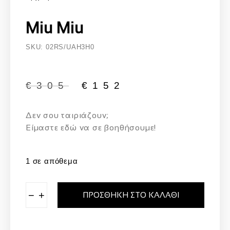
Miu Miu
SKU: 02RS/UAH3H0
€
305
€
152
Δεν σου ταιριάζουν;
Eίμαστε εδώ να σε βοηθήσουμε!
1 σε απόθεμα
−
+
ΠΡΟΣΘΉΚΗ ΣΤΟ ΚΑΛΆΘΙ