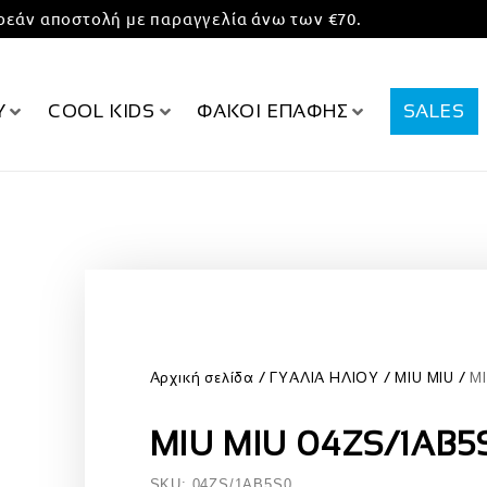
εάν αποστολή με παραγγελία άνω των €70.
Υ
COOL KIDS
ΦΑΚΟΙ ΕΠΑΦΗΣ
SALES
Αρχική σελίδα
ΓΥΑΛΙΑ ΗΛΙΟΥ
MIU MIU
M
MIU MIU 04ZS/1AB5
SKU: 04ZS/1AB5S0