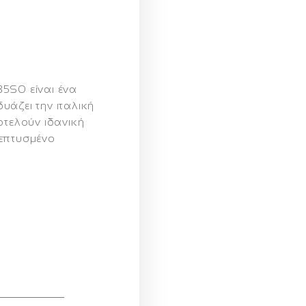
AB5S0
είναι ένα
υάζει την ιταλική
τελούν ιδανική
λεπτυσμένο