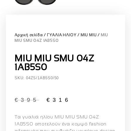
Αρχική σελίδα
ΓΥΑΛΙΑ ΗΛΙΟΥ
MIU MIU
MIU
MIU SMU 04Z 1AB5S0
MIU MIU SMU 04Z
1AB5S0
SKU: 04ZS/1AB5S0/50
€
395
€
316
Τα γυαλιά ηλίου
MIU MIU SMU 04Z
1AB5S0
αποτελούν ένα κομψό fashion
αξεσουάρ που συνδυάζει μοντέρνο design