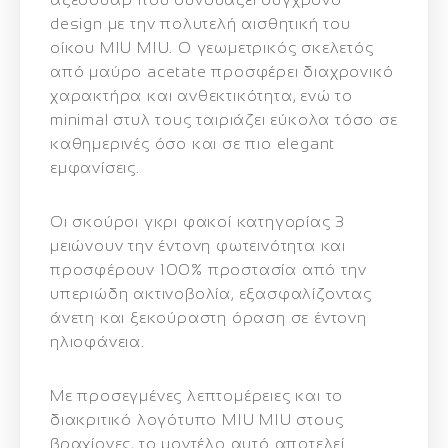
design με την πολυτελή αισθητική του
οίκου MIU MIU. Ο γεωμετρικός σκελετός
από
μαύρο acetate
προσφέρει διαχρονικό
χαρακτήρα και ανθεκτικότητα, ενώ το
minimal στυλ τους ταιριάζει εύκολα τόσο σε
καθημερινές όσο και σε πιο elegant
εμφανίσεις.
Οι
σκούροι γκρι φακοί κατηγορίας 3
μειώνουν την έντονη φωτεινότητα και
προσφέρουν
100% προστασία από την
υπεριώδη ακτινοβολία
, εξασφαλίζοντας
άνετη και ξεκούραστη όραση σε έντονη
ηλιοφάνεια.
Με προσεγμένες λεπτομέρειες και το
διακριτικό λογότυπο MIU MIU στους
βραχίονες, το μοντέλο αυτό αποτελεί