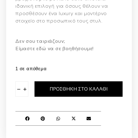
ιδανική επιλογή για όσους θέλουν να
προσθέσουν ένα
luxury και μοντέρνο
στοιχείο
στο προσωπικό τους στυλ.
Δεν σου ταιριάζουν;
Eίμαστε εδώ να σε βοηθήσουμε!
1 σε απόθεμα
−
+
ΠΡΟΣΘΉΚΗ ΣΤΟ ΚΑΛΆΘΙ