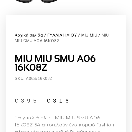
Αρχική σελίδα
ΓΥΑΛΙΑ ΗΛΙΟΥ
MIU MIU
MIU
MIU SMU A06 16K08Z
MIU MIU SMU A06
16K08Z
SKU: A06S/16K08Z
€
395
€
316
Τα γυαλιά ηλίου
MIU MIU SMU A06
16K08Z 54
αποτελούν ένα κομψό fashion
αξεσουάρ που συνδυάζει σύγχρονο