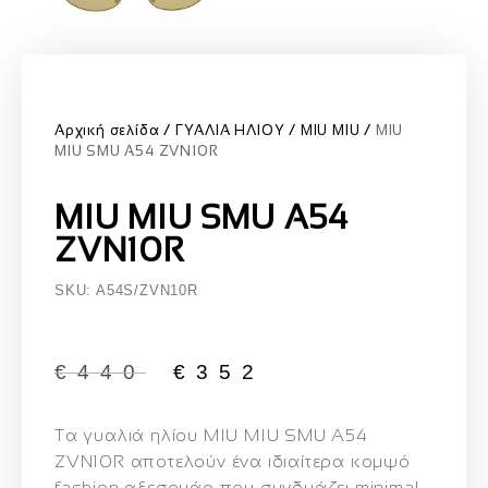
Αρχική σελίδα
ΓΥΑΛΙΑ ΗΛΙΟΥ
MIU MIU
MIU
MIU SMU A54 ZVN10R
MIU MIU SMU A54
ZVN10R
SKU: A54S/ZVN10R
€
440
€
352
Τα γυαλιά ηλίου
MIU MIU SMU A54
ZVN10R
αποτελούν ένα ιδιαίτερα κομψό
fashion αξεσουάρ που συνδυάζει minimal