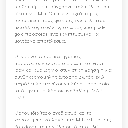
αισθητική με τη σύγχρονη πολυτέλεια του
οίκου Miu Miu. Ο
rimless σχεδιασμός
αναδεικνύει τους φακούς, ενώ ο λεπτός
μεταλλικός σκελετός σε απόχρωση
pale
gold
προσδίδει ένα εκλεπτυσμένο και
μοντέρνο αποτέλεσμα.
Οι
κίτρινοι φακοί κατηγορίας 1
προσφέρουν ελαφριά σκίαση και είναι
ιδανικοί κυρίως για στυλιστική χρήση ή για
συνθήκες χαμηλής έντασης φωτός, ενώ
παράλληλα παρέχουν
πλήρη προστασία
από την υπεριώδη ακτινοβολία (UVA &
UVB)
.
Με τον ιδιαίτερο σχεδιασμό και το
χαρακτηριστικό λογότυπο MIU MIU στους
βραχίονες, το μοντέλο αυτό αποτελεί