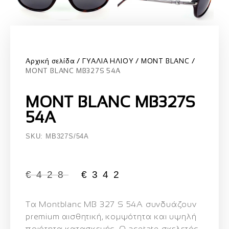
Αρχική σελίδα
ΓΥΑΛΙΑ ΗΛΙΟΥ
MONT BLANC
MONT BLANC MB327S 54A
MONT BLANC MB327S
54A
SKU: MB327S/54A
€
428
€
342
Τα Montblanc MB 327 S 54A συνδυάζουν
premium αισθητική, κομψότητα και υψηλή
ποιότητα κατασκευής. Ο acetate σκελετός