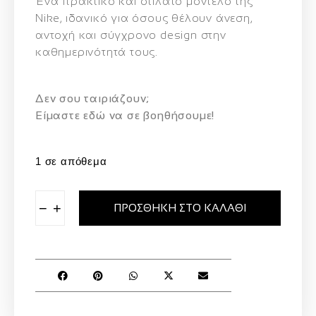
Ένα πρακτικό και στιλάτο μοντέλο της
Nike, ιδανικό για όσους θέλουν άνεση,
αντοχή και σύγχρονο design στην
καθημερινότητά τους.
Δεν σου ταιριάζουν;
Eίμαστε εδώ να σε βοηθήσουμε!
1 σε απόθεμα
−
+
ΠΡΟΣΘΉΚΗ ΣΤΟ ΚΑΛΆΘΙ