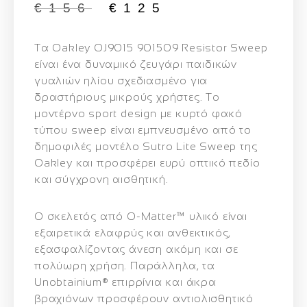
€
156
€
125
Τα
Oakley OJ9015 901509 Resistor Sweep
είναι ένα δυναμικό ζευγάρι παιδικών
γυαλιών ηλίου σχεδιασμένο για
δραστήριους μικρούς χρήστες. Το
μοντέρνο sport design με κυρτό φακό
τύπου sweep είναι εμπνευσμένο από το
δημοφιλές μοντέλο Sutro Lite Sweep της
Oakley και προσφέρει ευρύ οπτικό πεδίο
και σύγχρονη αισθητική.
Ο σκελετός από
O-Matter™
υλικό είναι
εξαιρετικά ελαφρύς και ανθεκτικός,
εξασφαλίζοντας άνεση ακόμη και σε
πολύωρη χρήση. Παράλληλα, τα
Unobtainium® επιρρίνια και άκρα
βραχιόνων
προσφέρουν αντιολισθητικό