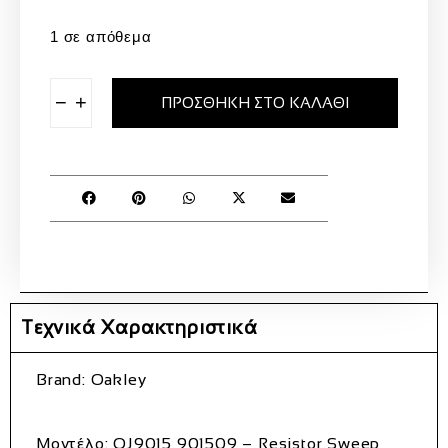
1 σε απόθεμα
−
+
ΠΡΟΣΘΉΚΗ ΣΤΟ ΚΑΛΆΘΙ
Τεχνικά Χαρακτηριστικά
Brand:
Oakley
Μοντέλο:
OJ9015 901509 – Resistor Sweep