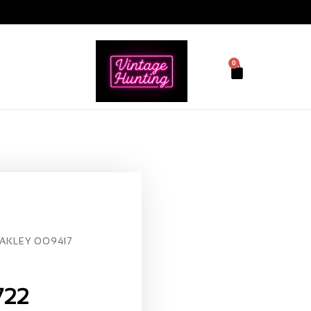
0
AKLEY OO9417
722