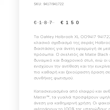
SKU: 9417/941722
€
187
€
150
Τα
Oakley Holbrook XL OO9417 94172
κλασικό σχεδιασμό της σειράς Holbro
διαστάσεις για άνετη εφαρμογή σε με
πρόσωπα. Ο σκελετός σε
Matte Black
δυναμικό και διαχρονικό στυλ, ενώ οι
ενισχύουν την αντίθεση και την ευκρί
πιο καθαρή και ξεκούραστη όραση σε
συνθήκες φωτισμού.
Κατασκευασμένα από ελαφρύ και ανθ
Matter™
, τα γυαλιά προσφέρουν υψηλ
άνεση για καθημερινή χρήση. Οι φακ
φιλτράρουν το 100% της υπεριώδους α