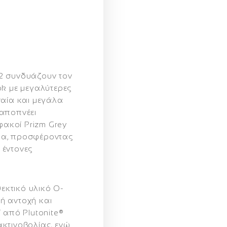
2
συνδυάζουν τον
ok με μεγαλύτερες
σαία και μεγάλα
αποπνέει
 φακοί
Prizm Grey
νεια, προσφέροντας
 έντονες
εκτικό υλικό
O-
ή αντοχή και
οί από
Plutonite®
κτινοβολίας, ενώ