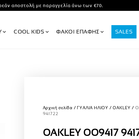
εάν αποστολή με παραγγελία άνω των €70.
Υ
COOL KIDS
ΦΑΚΟΙ ΕΠΑΦΗΣ
SALES
Αρχική σελίδα
ΓΥΑΛΙΑ ΗΛΙΟΥ
OAKLEY
O
941722
OAKLEY OO9417 941