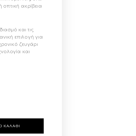
 οπτική ακρίβεια
ιασμό και τις
ανική επιλογή για
χρονικό ζευγάρι
χνολογία και
Ο ΚΑΛΆΘΙ