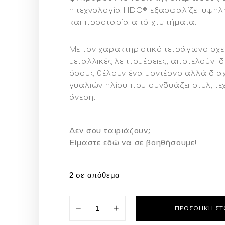
η τεχνολογία
HDO®
εξασφαλίζει υψηλή
και προστασία από χτυπήματα.
Με τον χαρακτηριστικό τετράγωνο σχεδ
μεταλλικές λεπτομέρειες, αποτελούν ιδ
όσους θέλουν ένα μοντέρνο αλλά δια
γυαλιών ηλίου που συνδυάζει στυλ, τε
άνεση.
Δεν σου ταιριάζουν;
Eίμαστε εδώ να σε βοηθήσουμε!
2 σε απόθεμα
−
+
ΠΡΟΣΘΉΚΗ ΣΤ