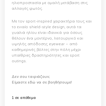
ηλιοπροστασία με ομαλή μετάβαση στις
αλλαγές φωτός.
Με τον
sport‑inspired χαρακτήρα
τους και
το ενιαίο shield‑style design, αυτά τα
γυαλιά ηλίου είναι ιδανικά για όσους
θέλουν ένα μοντέρνο, λειτουργικό και
υψηλής απόδοσης eyewear – από
καθημερινές βόλτες στην πόλη μέχρι
υπαίθριες δραστηριότητες και sport
outings.
Δεν σου ταιριάζουν;
Eίμαστε εδώ να σε βοηθήσουμε!
1 σε απόθεμα