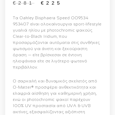
€
281
€
225
Τα
Oakley Bisphaera Speed OO9534
953407
είναι ολοκαίνουργια sport‑lifestyle
γυαλιά ηλίου με
photochromic φακούς
Clear‑to‑Black Iridium
, που
προσαρμόζονται αυτόματα στις συνθήκες
φωτισμού για άνετη και ξεκούραστη
όραση — είτε βρίσκεσαι σε έντονη
ηλιοφάνεια είτε σε λιγότερο φωτεινό
περιβάλλον.
Ο
σαρκαλή και δυναμικός σκελετός από
O‑Matter®
προσφέρει ανθεκτικότητα και
ελαφριά αίσθηση για καθημερινή χρήση,
ενώ οι photochromic φακοί παρέχουν
100% UV προστασία
από UVA & UVB
ακτίνες, εξασφαλίζοντας αξιόπιστη