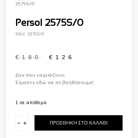
2575S/0
Persol 2575S/0
SKU: 2575S/0
€
180
€
126
Δεν σου ταιριάζουν;
Eίμαστε εδώ να σε βοηθήσουμε!
1 σε απόθεμα
−
+
ΠΡΟΣΘΉΚΗ ΣΤΟ ΚΑΛΆΘΙ