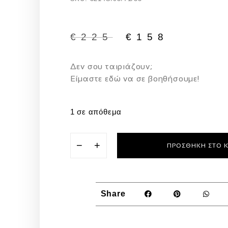
€
225
€
158
Δεν σου ταιριάζουν;
Eίμαστε εδώ να σε βοηθήσουμε!
1 σε απόθεμα
−
+
ΠΡΟΣΘΉΚΗ ΣΤΟ 
Share