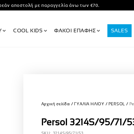
εάν αποστολή με παραγγελία άνω των €70.
Υ
COOL KIDS
ΦΑΚΟΙ ΕΠΑΦΗΣ
SALES
Αρχική σελίδα
ΓΥΑΛΙΑ ΗΛΙΟΥ
PERSOL
Pe
Persol 3214S/95/71/5
SKU: 3214S/95/71/53