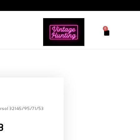
0
rsol 3214S/95/71/53
3