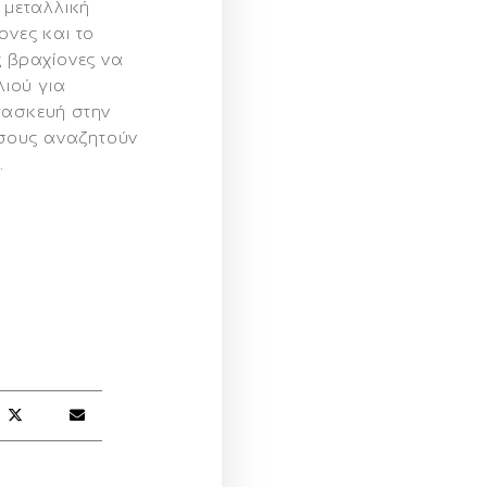
 μεταλλική
ονες και το
ς βραχίονες να
ιού για
τασκευή στην
 όσους αναζητούν
λ
.