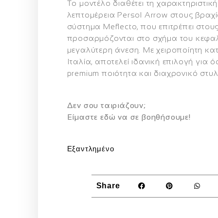
Το μοντέλο διαθέτει τη χαρακτηριστική
λεπτομέρεια
Persol Arrow
στους βραχί
σύστημα
Meflecto
, που επιτρέπει στου
προσαρμόζονται στο σχήμα του κεφαλ
μεγαλύτερη άνεση. Με χειροποίητη κα
Ιταλία, αποτελεί ιδανική επιλογή για
premium ποιότητα και διαχρονικό στυ
Δεν σου ταιριάζουν;
Eίμαστε εδώ να σε βοηθήσουμε!
Εξαντλημένο
Share