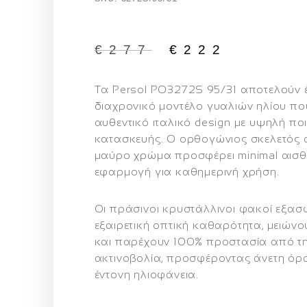
€
277
€
222
Τα
Persol PO3272S 95/31
αποτελούν 
διαχρονικό μοντέλο γυαλιών ηλίου πο
αυθεντικό ιταλικό design με υψηλή πο
κατασκευής. Ο
ορθογώνιος σκελετός 
μαύρο χρώμα
προσφέρει minimal αισθη
εφαρμογή για καθημερινή χρήση.
Οι
πράσινοι κρυστάλλινοι φακοί
εξασφ
εξαιρετική οπτική καθαρότητα, μειώνο
και παρέχουν
100% προστασία από τ
ακτινοβολία
, προσφέροντας άνετη όρ
έντονη ηλιοφάνεια.