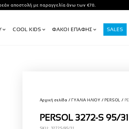
εάν αποστολή με παραγγελία άνω των €70.
Υ
COOL KIDS
ΦΑΚΟΙ ΕΠΑΦΗΣ
SALES
Αρχική σελίδα
ΓΥΑΛΙΑ ΗΛΙΟΥ
PERSOL
P
PERSOL 3272-S 95/31
SKU: 3272S/95/31