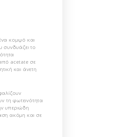
ένα κομψό και
υ συνδυάζει το
ιότητα
από acetate σε
τική και άνετη
αλίζουν
υν τη φωτεινότητα
ην υπεριώδη
αση ακόμη και σε