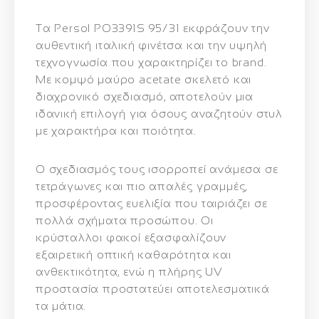
Τα Persol PO3391S 95/31 εκφράζουν την
αυθεντική ιταλική φινέτσα και την υψηλή
τεχνογνωσία που χαρακτηρίζει το brand.
Με κομψό μαύρο acetate σκελετό και
διαχρονικό σχεδιασμό, αποτελούν μια
ιδανική επιλογή για όσους αναζητούν στυλ
με χαρακτήρα και ποιότητα.
Ο σχεδιασμός τους ισορροπεί ανάμεσα σε
τετράγωνες και πιο απαλές γραμμές,
προσφέροντας ευελιξία που ταιριάζει σε
πολλά σχήματα προσώπου. Οι
κρύσταλλοι φακοί εξασφαλίζουν
εξαιρετική οπτική καθαρότητα και
ανθεκτικότητα, ενώ η πλήρης UV
προστασία προστατεύει αποτελεσματικά
τα μάτια.