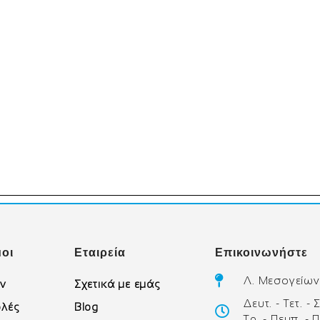
οι
Εταιρεία
Επικοινωνήστε
Λ. Μεσογείων
ών
Σχετικά με εμάς
Δευτ. - Τετ. -
λές
Blog
Τρ. - Πεμπ. - 