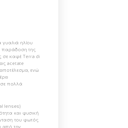
ά γυαλιά ηλίου
κή παράδοση της
ς σε
καφέ Terra di
ας acetate
 αποτέλεσμα, ενώ
έρει
 σε πολλά
al lenses)
ότητα και φυσική
νταση του φωτός
 από την