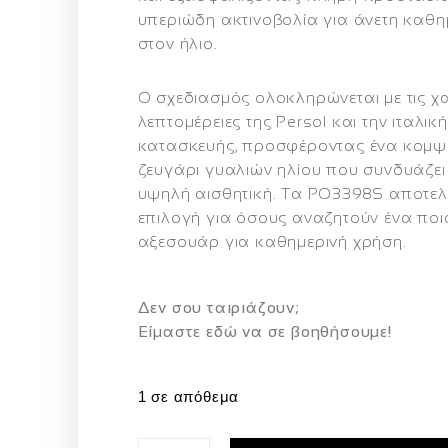
υπεριώδη ακτινοβολία
για άνετη καθη
στον ήλιο.
Ο σχεδιασμός ολοκληρώνεται με τις χ
λεπτομέρειες της Persol και την ιταλικ
κατασκευής, προσφέροντας ένα κομψό
ζευγάρι γυαλιών ηλίου που συνδυάζει 
υψηλή αισθητική. Τα PO3398S αποτελ
επιλογή για όσους αναζητούν ένα ποιο
αξεσουάρ για καθημερινή χρήση.
Δεν σου ταιριάζουν;
Eίμαστε εδώ να σε βοηθήσουμε!
1 σε απόθεμα