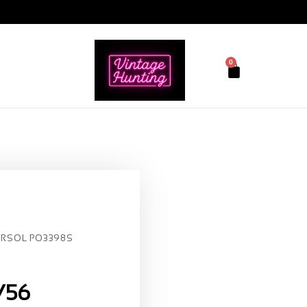
0
ERSOL PO3398S
/56