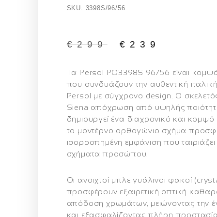
SKU: 3398S/96/56
€
299
€
239
Τα
Persol PO3398S 96/56
είναι κομψ
που συνδυάζουν την αυθεντική ιταλι
Persol με σύγχρονο design. Ο σκελετό
Siena απόχρωση από υψηλής ποιότητ
δημιουργεί ένα διαχρονικό και κομψό
το μοντέρνο ορθογώνιο σχήμα προσφ
ισορροπημένη εμφάνιση που ταιριάζει
σχήματα προσώπου.
Οι
ανοιχτοί μπλε γυάλινοι φακοί (cryst
προσφέρουν εξαιρετική οπτική καθαρ
απόδοση χρωμάτων, μειώνοντας την έ
και εξασφαλίζοντας
πλήρη προστασία