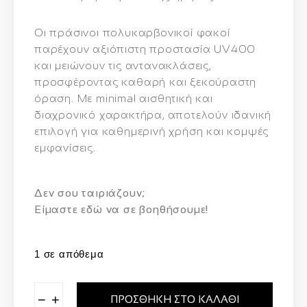
Οι πράσινοι πολυκαρβονικοί φακοί
παρέχουν αξιόπιστη προστασία UV400
και μειώνουν τις αντανακλάσεις,
προσφέροντας καθαρή και ξεκούραστη
όραση. Με minimal αισθητική και
διαχρονικό χαρακτήρα, αποτελούν ιδανική
επιλογή για καθημερινή χρήση και κομψές
εμφανίσεις.
Δεν σου ταιριάζουν;
Eίμαστε εδώ να σε βοηθήσουμε!
1 σε απόθεμα
−
+
ΠΡΟΣΘΉΚΗ ΣΤΟ ΚΑΛΆΘΙ