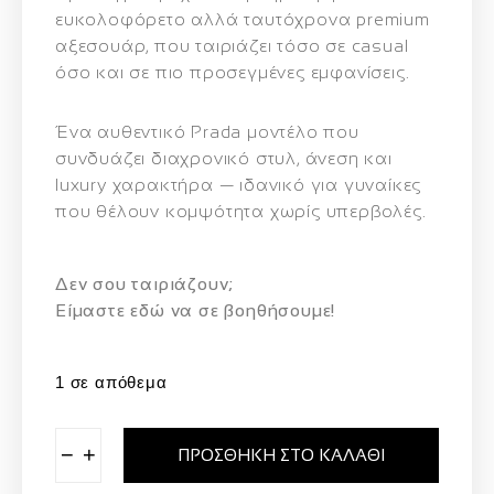
ευκολοφόρετο αλλά ταυτόχρονα premium
αξεσουάρ, που ταιριάζει τόσο σε casual
όσο και σε πιο προσεγμένες εμφανίσεις.
Ένα αυθεντικό Prada μοντέλο που
συνδυάζει διαχρονικό στυλ, άνεση και
luxury χαρακτήρα — ιδανικό για γυναίκες
που θέλουν κομψότητα χωρίς υπερβολές.
Δεν σου ταιριάζουν;
Eίμαστε εδώ να σε βοηθήσουμε!
1 σε απόθεμα
−
+
ΠΡΟΣΘΉΚΗ ΣΤΟ ΚΑΛΆΘΙ