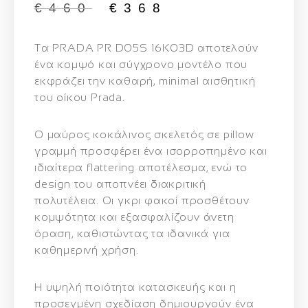
€
460
€
368
Τα PRADA PR D05S 16K03D αποτελούν
ένα κομψό και σύγχρονο μοντέλο που
εκφράζει την καθαρή, minimal αισθητική
του οίκου Prada.
Ο μαύρος κοκάλινος σκελετός σε pillow
γραμμή προσφέρει ένα ισορροπημένο και
ιδιαίτερα flattering αποτέλεσμα, ενώ το
design του αποπνέει διακριτική
πολυτέλεια. Οι γκρι φακοί προσθέτουν
κομψότητα και εξασφαλίζουν άνετη
όραση, καθιστώντας τα ιδανικά για
καθημερινή χρήση.
Η υψηλή ποιότητα κατασκευής και η
προσεγμένη σχεδίαση δημιουργούν ένα