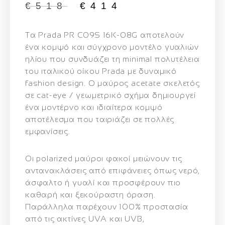
€
518
€
414
Τα
Prada PR C09S 16K-08G
αποτελούν
ένα κομψό και σύγχρονο μοντέλο γυαλιών
ηλίου που συνδυάζει τη minimal πολυτέλεια
του ιταλικού οίκου Prada με δυναμικό
fashion design. Ο
μαύρος acetate σκελετός
σε cat-eye / γεωμετρικό σχήμα δημιουργεί
ένα μοντέρνο και ιδιαίτερα κομψό
αποτέλεσμα που ταιριάζει σε πολλές
εμφανίσεις.
Οι
polarized μαύροι φακοί
μειώνουν τις
αντανακλάσεις από επιφάνειες όπως νερό,
άσφαλτο ή γυαλί και προσφέρουν πιο
καθαρή και ξεκούραστη όραση.
Παράλληλα παρέχουν
100% προστασία
από τις ακτίνες UVA και UVB
,