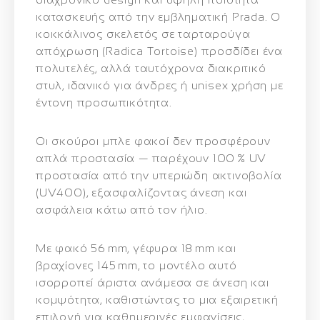
κατασκευής
από την εμβληματική Prada. Ο
κοκκάλινος σκελετός σε ταρταρούγα
απόχρωση (Radica Tortoise)
προσδίδει ένα
πολυτελές, αλλά ταυτόχρονα διακριτικό
στυλ, ιδανικό για άνδρες ή unisex χρήση με
έντονη προσωπικότητα.
Οι
σκούροι μπλε φακοί
δεν προσφέρουν
απλά προστασία — παρέχουν
100 % UV
προστασία
από την υπεριώδη ακτινοβολία
(UV400), εξασφαλίζοντας άνεση και
ασφάλεια κάτω από τον ήλιο.
Με
φακό 56 mm
,
γέφυρα 18 mm
και
βραχίονες 145 mm
, το μοντέλο αυτό
ισορροπεί άριστα ανάμεσα σε άνεση και
κομψότητα, καθιστώντας το μια εξαιρετική
επιλογή για καθημερινές εμφανίσεις,