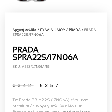
Αρχική σελίδα
ΓΥΑΛΙΑ ΗΛΙΟΥ
PRADA
PRADA
SPRA22S/17N06A
PRADA
SPRA22S/17N06A
SKU: A22S/17N06A/56
€
342
€
257
Τα
Prada PR A22S (17N06A)
είναι ένα
premium ζευγάρι γυαλιών ηλίου με
διαχρονικό design και υψηλή ποιότητα