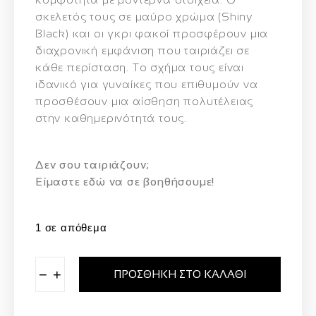
σκελετός τους σε μαύρο χρώμα (Shiny
Black) και οι γκρι φακοί προσφέρουν μια
διαχρονική εμφάνιση που ταιριάζει σε
κάθε περίσταση.
Το σχήμα τους είναι
ιδανικό για γυναίκες που επιθυμούν να
προσθέσουν μια αίσθηση πολυτέλειας
στην καθημερινότητά τους.
Δεν σου ταιριάζουν;
Eίμαστε εδώ να σε βοηθήσουμε!
1 σε απόθεμα
−
+
ΠΡΟΣΘΉΚΗ ΣΤΟ ΚΑΛΆΘΙ