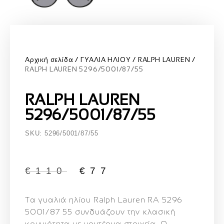
Αρχική σελίδα
ΓΥΑΛΙΑ ΗΛΙΟΥ
RALPH LAUREN
RALPH LAUREN 5296/5001/87/55
RALPH LAUREN
5296/5001/87/55
SKU: 5296/5001/87/55
€
110
€
77
Τα γυαλιά ηλίου
Ralph Lauren RA 5296
5001/87 55
συνδυάζουν την κλασική
κομψότητα με μοντέρνα στοιχεία.
Ο