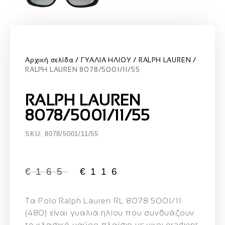
Αρχική σελίδα
ΓΥΑΛΙΑ ΗΛΙΟΥ
RALPH LAUREN
RALPH LAUREN 8078/5001/11/55
RALPH LAUREN
8078/5001/11/55
SKU: 8078/5001/11/55
€
165
€
116
Τα
Polo Ralph Lauren RL 8078 5001/11
(480)
είναι γυαλιά ηλίου που συνδυάζουν
το κλασικό μαύρο πλαίσιο με γκρι gradient