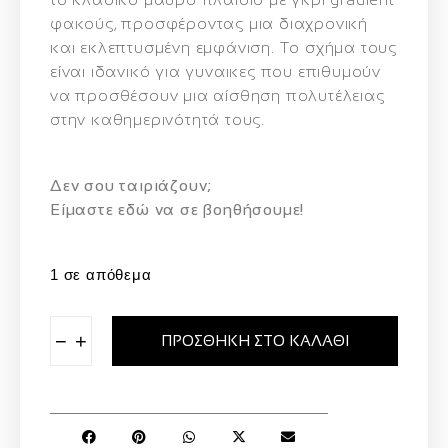
φακούς, προσφέροντας μια διαχρονική
και εκλεπτυσμένη εμφάνιση.
Το σχήμα τους
είναι ιδανικό για γυναικες που επιθυμούν
να προσθέσουν μια αίσθηση πολυτέλειας
στην καθημερινότητά τους.
Δεν σου ταιριάζουν;
Eίμαστε εδώ να σε βοηθήσουμε!
1 σε απόθεμα
−
+
ΠΡΟΣΘΉΚΗ ΣΤΟ ΚΑΛΆΘΙ