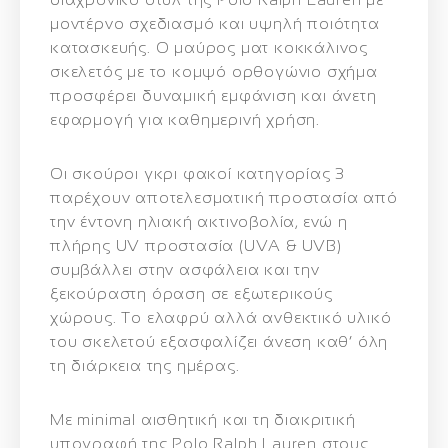
μοντέρνο σχεδιασμό και υψηλή ποιότητα
κατασκευής. Ο
μαύρος ματ κοκκάλινος
σκελετός
με το κομψό ορθογώνιο σχήμα
προσφέρει δυναμική εμφάνιση και άνετη
εφαρμογή για καθημερινή χρήση.
Οι
σκούροι γκρι φακοί κατηγορίας 3
παρέχουν αποτελεσματική προστασία από
την έντονη ηλιακή ακτινοβολία, ενώ η
πλήρης
UV προστασία (UVA & UVB)
συμβάλλει στην ασφάλεια και την
ξεκούραστη όραση σε εξωτερικούς
χώρους. Το ελαφρύ αλλά ανθεκτικό υλικό
του σκελετού εξασφαλίζει άνεση καθ’ όλη
τη διάρκεια της ημέρας.
Με minimal αισθητική και τη διακριτική
υπογραφή της
Polo Ralph Lauren
στους