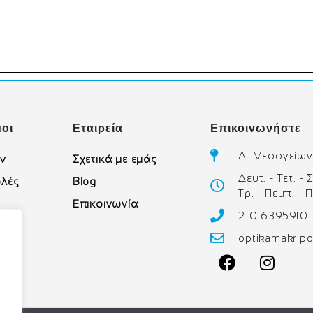
οι
Εταιρεία
Επικοινωνήστε
Λ. Μεσογείων
ών
Σχετικά με εμάς
Δευτ. - Τετ. -
λές
Blog
Τρ. - Πεμπ. - 
Επικοινωνία
210 6395910
υ
optikamakrip