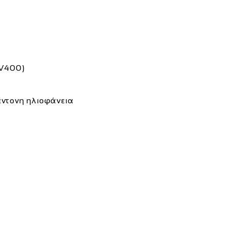
V400)
έντονη ηλιοφάνεια