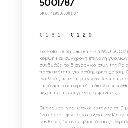
5001/87
SKU: 4195U/5001/87
€
161
€
129
Τα
Polo Ralph Lauren PH 4195U 5001/
κομψή και σύγχρονη επιλογή γυαλιών
συνδυάζει το διαχρονικό στυλ της Polo
πρακτικότητα για καθημερινή χρήση.
σκελετός
με το τετράγωνο design προ
εμφάνιση και ταιριάζει εύκολα με κάθε
μέχρι πιο προσεγμένες εμφανίσεις.
Οι
σκούροι γκρι φακοί κατηγορίας 3
μ
ένταση του φωτός και εξασφαλίζουν 
συνθήκες έντονης ηλιοφάνειας. Παρά