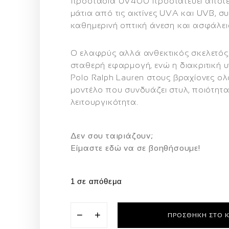
προστασία UV400
προστατεύει αποτε
μάτια από τις ακτίνες UVA και UVB, 
καθημερινή οπτική άνεση και ασφάλει
Ο ελαφρύς αλλά ανθεκτικός σκελετός
σταθερή εφαρμογή, ενώ η διακριτική
Polo Ralph Lauren
στους βραχίονες ολ
μοντέλο που συνδυάζει
στυλ, ποιότητα
λειτουργικότητα
.
Δεν σου ταιριάζουν;
Eίμαστε εδώ να σε βοηθήσουμε!
1 σε απόθεμα
−
+
ΠΡΟΣΘΉΚΗ ΣΤΟ 