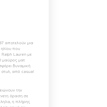
87
αποτελούν μια
 ηλίου που
 Ralph Lauren με
 Ο
μαύρος ματ
σφέρει δυναμική
 στυλ, από casual
ειώνουν την
άνετη όραση σε
λληλα, η
πλήρης