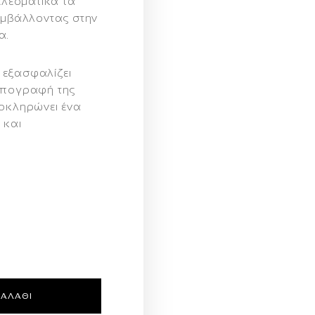
λεσματικά τα
συμβάλλοντας στην
α.
 εξασφαλίζει
 υπογραφή της
οκληρώνει ένα
 και
ΚΑΛΆΘΙ