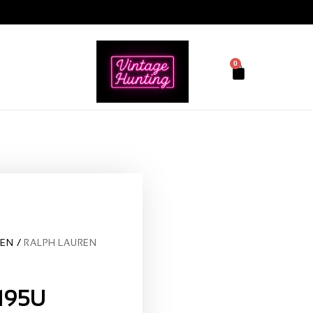
0
REN
RALPH LAUREN
195U