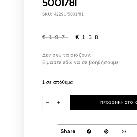
5001/81
SKU: 4229U/5001/81
€
197
€
158
Δεν σου ταιριάζουν;
Eίμαστε εδώ να σε βοηθήσουμε!
1 σε απόθεμα
−
+
ΠΡΟΣΘΉΚΗ ΣΤΟ 
Share