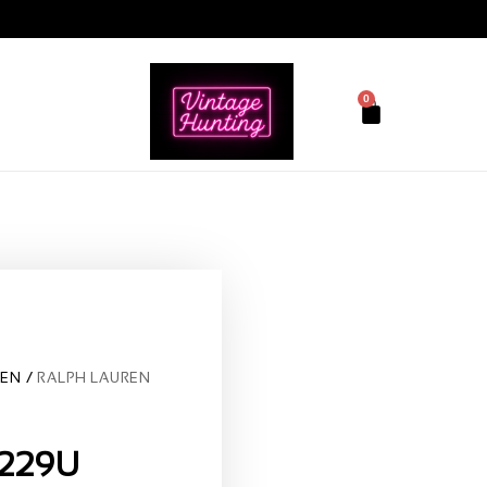
0
REN
RALPH LAUREN
4229U