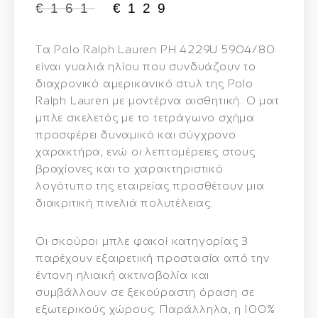
€
161
€
129
Τα
Polo Ralph Lauren PH 4229U 5904/80
είναι γυαλιά ηλίου που συνδυάζουν το
διαχρονικό αμερικανικό στυλ της Polo
Ralph Lauren με μοντέρνα αισθητική. Ο
ματ
μπλε σκελετός
με το τετράγωνο σχήμα
προσφέρει δυναμικό και σύγχρονο
χαρακτήρα, ενώ οι λεπτομέρειες στους
βραχίονες και το χαρακτηριστικό
λογότυπο της εταιρείας προσθέτουν μια
διακριτική πινελιά πολυτέλειας.
Οι
σκούροι μπλε φακοί κατηγορίας 3
παρέχουν εξαιρετική προστασία από την
έντονη ηλιακή ακτινοβολία και
συμβάλλουν σε ξεκούραστη όραση σε
εξωτερικούς χώρους. Παράλληλα, η
100%