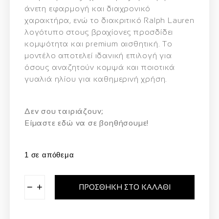
άνετη εφαρμογή και διαχρονικό
χαρακτήρα, ενώ το διακριτικό
Ralph Lauren
λογότυπο στους βραχίονες
προσδίδει
κομψότητα και premium αισθητική. Το
μοντέλο αποτελεί ιδανική επιλογή για
όσους αναζητούν
κομψά και ποιοτικά
γυαλιά ηλίου για καθημερινή χρήση
.
Δεν σου ταιριάζουν;
Eίμαστε εδώ να σε βοηθήσουμε!
1 σε απόθεμα
−
+
ΠΡΟΣΘΉΚΗ ΣΤΟ ΚΑΛΆΘΙ