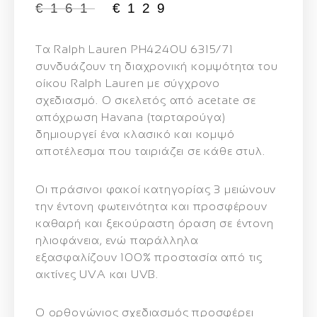
€
161
€
129
Τα
Ralph Lauren PH4240U 6315/71
συνδυάζουν τη διαχρονική κομψότητα του
οίκου Ralph Lauren με σύγχρονο
σχεδιασμό. Ο σκελετός από
acetate σε
απόχρωση Havana (ταρταρούγα)
δημιουργεί ένα κλασικό και κομψό
αποτέλεσμα που ταιριάζει σε κάθε στυλ.
Οι
πράσινοι φακοί κατηγορίας 3
μειώνουν
την έντονη φωτεινότητα και προσφέρουν
καθαρή και ξεκούραστη όραση σε έντονη
ηλιοφάνεια, ενώ παράλληλα
εξασφαλίζουν
100% προστασία από τις
ακτίνες UVA και UVB
.
Ο ορθογώνιος σχεδιασμός προσφέρει