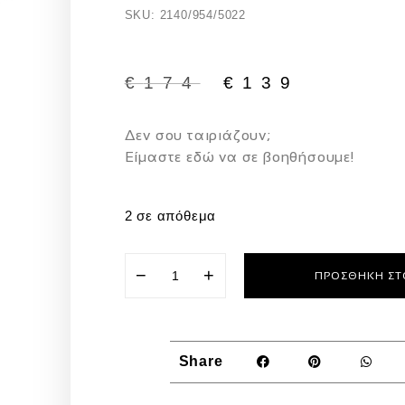
SKU: 2140/954/5022
€
174
€
139
Δεν σου ταιριάζουν;
Eίμαστε εδώ να σε βοηθήσουμε!
2 σε απόθεμα
−
+
ΠΡΟΣΘΉΚΗ ΣΤ
Share