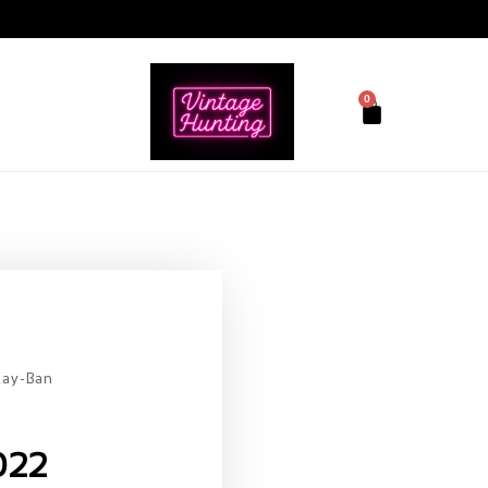
0
Ray-Ban
022