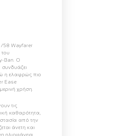
/58 Wayfarer
 του
y-Ban. Ο
α
συνδυάζει
νώ η ελαφρώς πιο
er Ease
μερινή χρήση.
ουν τις
τική καθαρότητα,
στασία από την
ζεται άνετη και
η ηλιοφάνεια.