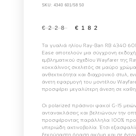
SKU: 4340 601/58 50
€
228
€
182
Τα γυαλιά ηλίου
Ray-Ban RB 4340 601
Ease
αποτελούν μια σύγχρονη εκδοχή
εμβληματικού σχεδίου Wayfarer της Ra
κοκκάλινος σκελετός σε
μαύρο χρώμ
ανθεκτικότητα και διαχρονικό στυλ, ε
άνετη εφαρμογή του μοντέλου Wayfar
προσφέρει μεγαλύτερη άνεση σε καθη
Οι
polarized πράσινοι φακοί G-15
μειών
αντανακλάσεις και βελτιώνουν την οπ
προσφέροντας παράλληλα
100% προ
υπεριώδη ακτινοβολία
. Έτσι εξασφαλί
ξεκούραστη όραση ακόμη και σε έντον