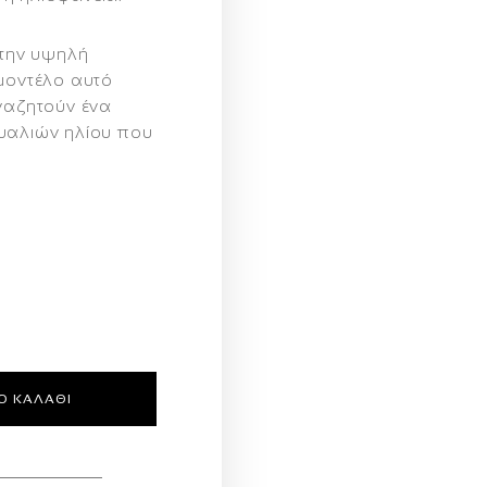
 την υψηλή
 μοντέλο αυτό
ναζητούν ένα
υαλιών ηλίου
που
Ο ΚΑΛΆΘΙ