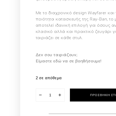
Με το διαχρονικό design Wayfarer και
ποιότητα κατασκευής της Ray-Ban, το
αποτελεί ιδανική επιλογή για όσους α
κλασικό αλλά και πρακτικό ζευγάρι γ
ταιριάζει σε κάθε στυλ.
Δεν σου ταιριάζουν;
Eίμαστε εδώ να σε βοηθήσουμε!
2 σε απόθεμα
−
+
ΠΡΟΣΘΉΚΗ ΣΤ