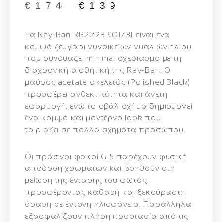
€
174
€
139
Τα
Ray-Ban RB2223 901/31
είναι ένα
κομψό ζευγάρι γυναικείων γυαλιών ηλίου
που συνδυάζει minimal σχεδιασμό με τη
διαχρονική αισθητική της Ray-Ban. Ο
μαύρος acetate σκελετός (Polished Black)
προσφέρει ανθεκτικότητα και άνετη
εφαρμογή, ενώ το οβάλ σχήμα δημιουργεί
ένα κομψό και μοντέρνο look που
ταιριάζει σε πολλά σχήματα προσώπου.
Οι
πράσινοι φακοί G15
παρέχουν φυσική
απόδοση χρωμάτων και βοηθούν στη
μείωση της έντασης του φωτός,
προσφέροντας καθαρή και ξεκούραστη
όραση σε έντονη ηλιοφάνεια. Παράλληλα
εξασφαλίζουν πλήρη προστασία από τις