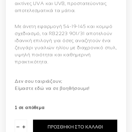
ακτίνες
UVA και UVB
, προστατεύοντας
αποτελεσματικά τα μάτια.
Με άνετη εφαρμογή
54-19-145
και κομψό
σχεδιασμό, τα
RB2223 901/31
αποτελούν
ιδανική επιλογή για όσες αναζητούν ένα
ζευγάρι γυαλιών ηλίου με
διαχρονικό στυλ,
υψηλή ποιότητα και καθημερινή
πρακτικότητα
.
Δεν σου ταιριάζουν;
Eίμαστε εδώ να σε βοηθήσουμε!
1 σε απόθεμα
−
+
ΠΡΟΣΘΉΚΗ ΣΤΟ ΚΑΛΆΘΙ