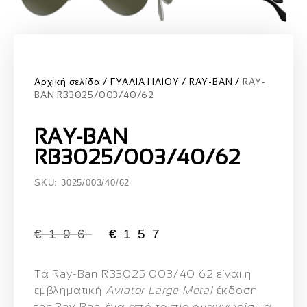
Αρχική σελίδα
ΓΥΑΛΙΑ ΗΛΙΟΥ
RAY-BAN
RAY-
BAN RB3025/003/40/62
RAY-BAN
RB3025/003/40/62
SKU: 3025/003/40/62
€
196
€
157
Τα
Ray‑Ban RB3025 003/40 62
είναι η
εμβληματική
Aviator Large Metal
έκδοση
της Ray‑Ban, ένα από τα πιο αναγνωρίσιμα