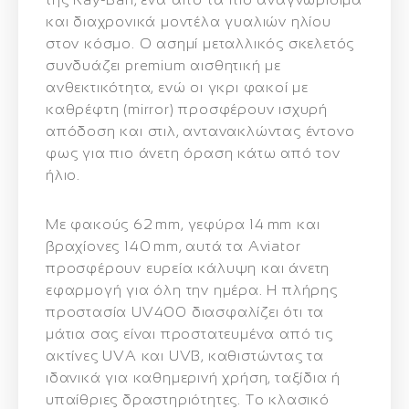
και διαχρονικά μοντέλα γυαλιών ηλίου
στον κόσμο. Ο
ασημί μεταλλικός σκελετός
συνδυάζει premium αισθητική με
ανθεκτικότητα, ενώ οι
γκρι φακοί με
καθρέφτη (mirror)
προσφέρουν ισχυρή
απόδοση και στιλ, αντανακλώντας έντονο
φως για πιο άνετη όραση κάτω από τον
ήλιο.
Με
φακούς 62 mm
,
γεφύρα 14 mm
και
βραχίονες 140 mm
, αυτά τα Aviator
προσφέρουν
ευρεία κάλυψη και άνετη
εφαρμογή
για όλη την ημέρα. Η πλήρης
προστασία UV400 διασφαλίζει ότι τα
μάτια σας είναι προστατευμένα από τις
ακτίνες UVA και UVB, καθιστώντας τα
ιδανικά για καθημερινή χρήση, ταξίδια ή
υπαίθριες δραστηριότητες. Το κλασικό