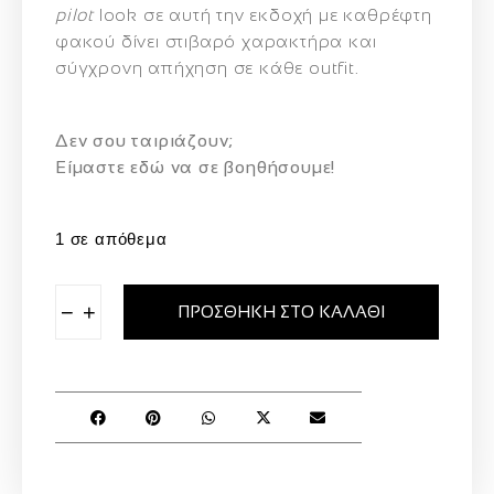
pilot
look σε αυτή την εκδοχή με καθρέφτη
φακού δίνει στιβαρό χαρακτήρα και
σύγχρονη απήχηση σε κάθε outfit.
Δεν σου ταιριάζουν;
Eίμαστε εδώ να σε βοηθήσουμε!
1 σε απόθεμα
−
+
ΠΡΟΣΘΉΚΗ ΣΤΟ ΚΑΛΆΘΙ