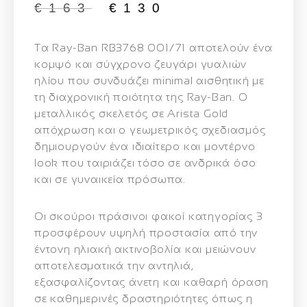
€
163
€
130
Τα
Ray-Ban RB3768 001/71
αποτελούν ένα
κομψό και σύγχρονο ζευγάρι γυαλιών
ηλίου που συνδυάζει minimal αισθητική με
τη διαχρονική ποιότητα της Ray-Ban. Ο
μεταλλικός σκελετός σε
Arista Gold
απόχρωση και ο γεωμετρικός σχεδιασμός
δημιουργούν ένα ιδιαίτερο και μοντέρνο
look που ταιριάζει τόσο σε ανδρικά όσο
και σε γυναικεία πρόσωπα.
Οι
σκούροι πράσινοι φακοί κατηγορίας 3
προσφέρουν υψηλή προστασία από την
έντονη ηλιακή ακτινοβολία και μειώνουν
αποτελεσματικά την αντηλιά,
εξασφαλίζοντας άνετη και καθαρή όραση
σε καθημερινές δραστηριότητες όπως η