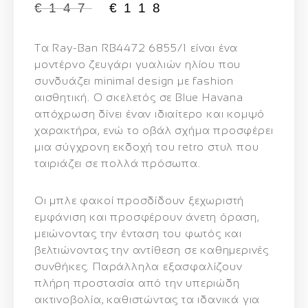
€
147
€
118
Τα
Ray-Ban RB4472 6855/1
είναι ένα
μοντέρνο ζευγάρι γυαλιών ηλίου που
συνδυάζει minimal design με fashion
αισθητική. Ο σκελετός σε
Blue Havana
απόχρωση
δίνει έναν ιδιαίτερο και κομψό
χαρακτήρα, ενώ το
οβάλ σχήμα
προσφέρει
μια σύγχρονη εκδοχή του retro στυλ που
ταιριάζει σε πολλά πρόσωπα.
Οι
μπλε φακοί
προσδίδουν ξεχωριστή
εμφάνιση και προσφέρουν άνετη όραση,
μειώνοντας την ένταση του φωτός και
βελτιώνοντας την αντίθεση σε καθημερινές
συνθήκες. Παράλληλα εξασφαλίζουν
πλήρη προστασία από την υπεριώδη
ακτινοβολία
, καθιστώντας τα ιδανικά για