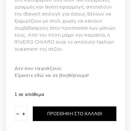
γραμμές και άνετη εφαρμογή, αποτελούν
την ιδανική επιλογή για όσους θέλουν να
ξεχωρίζουν με στυλ, χωρίς να κάνουν
συμβιβασμούς στην προστασία των ματιών
τους. Από την πόλη μέχρι την παραλία, η
RIVERO CHIARO είναι το απόλυτο fashion
statement της σεζόν.
Δεν σου ταιριάζουν;
Eίμαστε εδώ να σε βοηθήσουμε!
1 σε απόθεμα
−
+
ΠΡΟΣΘΉΚΗ ΣΤΟ ΚΑΛΆΘΙ