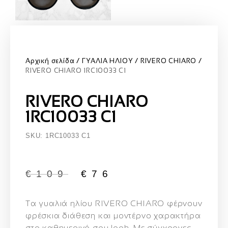
Αρχική σελίδα
ΓΥΑΛΙΑ ΗΛΙΟΥ
RIVERO CHIARO
RIVERO CHIARO 1RC10033 C1
RIVERO CHIARO
1RC10033 C1
SKU: 1RC10033 C1
€
109
€
76
Τα γυαλιά ηλίου
RIVERO CHIARO
φέρνουν
φρέσκια διάθεση και μοντέρνο χαρακτήρα
στο καθημερινό σου look. Με σύγχρονες