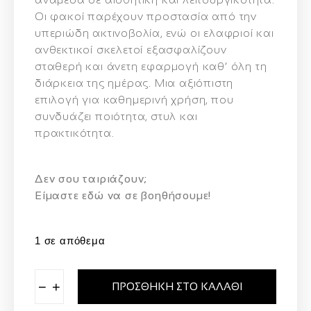
Οι φακοί παρέχουν προστασία από την
υπεριώδη ακτινοβολία, ενώ οι ελαφριοί και
ανθεκτικοί σκελετοί εξασφαλίζουν
σταθερή και άνετη εφαρμογή καθ’ όλη τη
διάρκεια της ημέρας. Μια αξιόπιστη
επιλογή για καθημερινή χρήση, που
συνδυάζει ποιότητα, στυλ και
πρακτικότητα.
Δεν σου ταιριάζουν;
Eίμαστε εδώ να σε βοηθήσουμε!
1 σε απόθεμα
−
+
ΠΡΟΣΘΉΚΗ ΣΤΟ ΚΑΛΆΘΙ