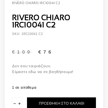
RIVERO CHIARO 1RC10041 C2
RIVERO CHIARO
1RC10041 C2
SKU: 1RC10041 C2
€
109
€
76
Δεν σου ταιριάζουν;
Eίμαστε εδώ να σε βοηθήσουμε!
1 σε απόθεμα
−
+
ΠΡΟΣΘΉΚΗ ΣΤΟ ΚΑΛΆΘΙ