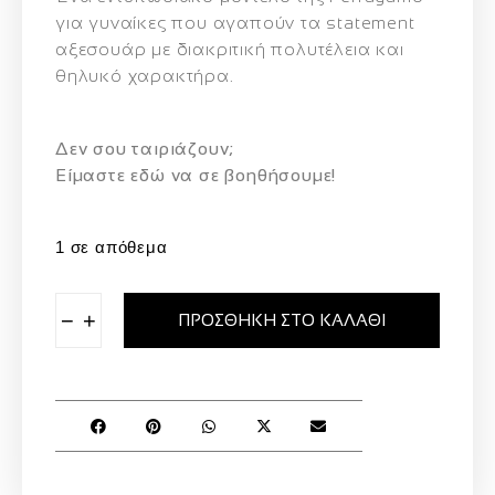
για γυναίκες που αγαπούν τα statement
αξεσουάρ με διακριτική πολυτέλεια και
θηλυκό χαρακτήρα.
Δεν σου ταιριάζουν;
Eίμαστε εδώ να σε βοηθήσουμε!
1 σε απόθεμα
−
+
ΠΡΟΣΘΉΚΗ ΣΤΟ ΚΑΛΆΘΙ