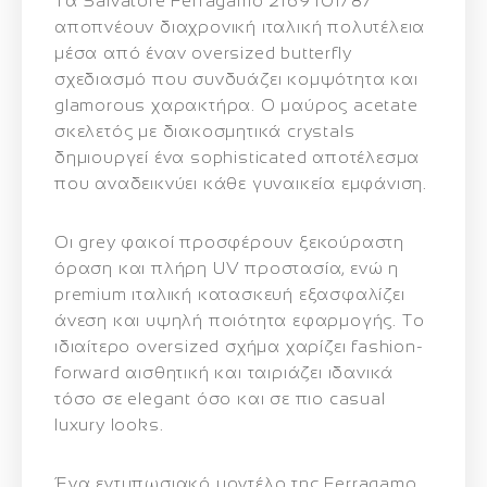
Τα Salvatore Ferragamo 2169 101/87
αποπνέουν διαχρονική ιταλική πολυτέλεια
μέσα από έναν oversized butterfly
σχεδιασμό που συνδυάζει κομψότητα και
glamorous χαρακτήρα. Ο μαύρος acetate
σκελετός με διακοσμητικά crystals
δημιουργεί ένα sophisticated αποτέλεσμα
που αναδεικνύει κάθε γυναικεία εμφάνιση.
Οι grey φακοί προσφέρουν ξεκούραστη
όραση και πλήρη UV προστασία, ενώ η
premium ιταλική κατασκευή εξασφαλίζει
άνεση και υψηλή ποιότητα εφαρμογής. Το
ιδιαίτερο oversized σχήμα χαρίζει fashion-
forward αισθητική και ταιριάζει ιδανικά
τόσο σε elegant όσο και σε πιο casual
luxury looks.
Ένα εντυπωσιακό μοντέλο της Ferragamo