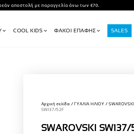
εάν αποστολή με παραγγελία άνω των €70.
Υ
COOL KIDS
ΦΑΚΟΙ ΕΠΑΦΗΣ
SALES
Αρχική σελίδα
ΓΥΑΛΙΑ ΗΛΙΟΥ
SWAROVSK
SW137/52F
SWAROVSKI SW137/