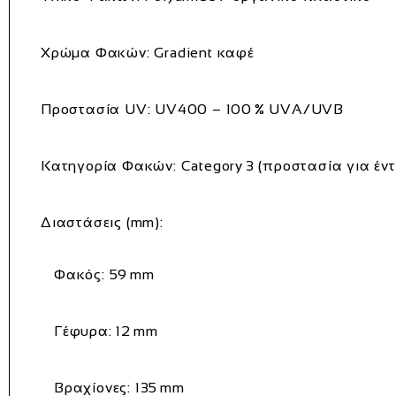
Χρώμα Φακών:
Gradient καφέ
Προστασία UV:
UV400 – 100 % UVA/UVB
Κατηγορία Φακών:
Category 3 (προστασία για έν
Διαστάσεις (mm):
Φακός:
59 mm
Γέφυρα:
12 mm
Βραχίονες:
135 mm