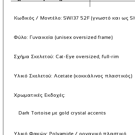
Κωδικός / Μοντέλο:
SW137 52F (γνωστό και ως S
Φύλο:
Γυναικεία (unisex oversized frame)
Σχήμα Σκελετού:
Cat‑Eye oversized, full‑rim
Υλικό Σκελετού:
Acetate (κοκκάλινος πλαστικός)
Χρωματικές Εκδοχές:
Dark Tortoise με gold crystal accents
Υλικό Φακών:
Polyamide / οργανικό πλαστικό