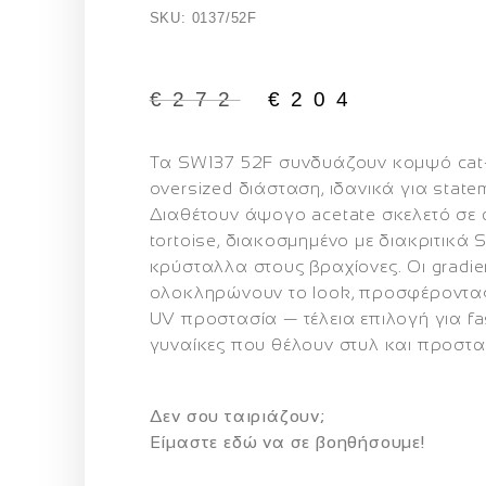
SKU: 0137/52F
€
272
€
204
Τα
SW137 52F
συνδυάζουν κομψό cat‑
oversized διάσταση, ιδανικά για state
Διαθέτουν άψογο acetate σκελετό σε
tortoise
, διακοσμημένο με
διακριτικά 
κρύσταλλα στους βραχίονες
. Οι
gradi
ολοκληρώνουν το look, προσφέροντας
UV προστασία — τέλεια επιλογή για fa
γυναίκες που θέλουν στυλ και προστα
Δεν σου ταιριάζουν;
Eίμαστε εδώ να σε βοηθήσουμε!