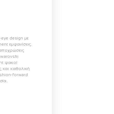
eye design με
ment εμφανίσεις.
 αποχρώσεις
Swarovski
ent φακοί
 και καθολική
shion-forward
σία.