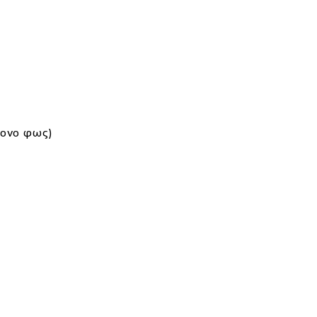
τονο φως)