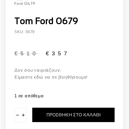
Ford 0679
Tom Ford 0679
SKU: 0679
€
510
€
357
Δεν σου ταιριάζουν;
Eίμαστε εδώ να σε βοηθήσουμε!
1 σε απόθεμα
−
+
ΠΡΟΣΘΉΚΗ ΣΤΟ ΚΑΛΆΘΙ