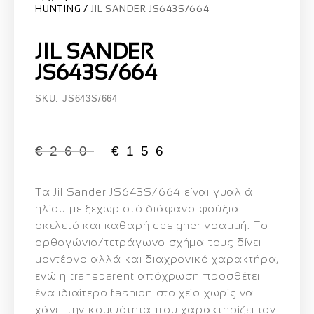
HUNTING
JIL SANDER JS643S/664
JIL SANDER
JS643S/664
SKU: JS643S/664
€
260
€
156
Τα
Jil Sander JS643S/664
είναι γυαλιά
ηλίου με ξεχωριστό διάφανο φούξια
σκελετό και καθαρή designer γραμμή. Το
ορθογώνιο/τετράγωνο σχήμα τους δίνει
μοντέρνο αλλά και διαχρονικό χαρακτήρα,
ενώ η transparent απόχρωση προσθέτει
ένα ιδιαίτερο fashion στοιχείο χωρίς να
χάνει την κομψότητα που χαρακτηρίζει τον