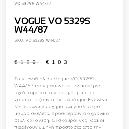
VO 5329S W44/87
VOGUE VO 5329S
W44/87
SKU: VO 5329S W44/87
€
129
€
103
Τα γυαλιά ηλίου
Vogue VO 5329S
W44/87
ενσωματώνουν τον μοντέρνο
σχεδιασμό και την κομψότητα που
χαρακτηρίζουν τη σειρά Vogue Eyewear.
Με τετράγωνο σχήμα και γυαλιστερό
μαύρο σκελετό, προσφέρουν διαχρονικό
στυλ και άνεση. Οι σκούροι γκρι φακοί
παρέχουν υψηλή προστασία από την