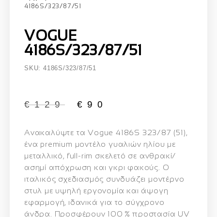
4186S/323/87/51
VOGUE
4186S/323/87/51
SKU: 4186S/323/87/51
€
129
€
90
Ανακαλύψτε τα
Vogue 4186S 323/87 (51)
,
ένα premium μοντέλο γυαλιών ηλίου με
μεταλλικό, full-rim σκελετό σε ανθρακί/
ασημί απόχρωση και γκρι φακούς. Ο
ιταλικός σχεδιασμός συνδυάζει μοντέρνο
στυλ με υψηλή εργονομία και άψογη
εφαρμογή, ιδανικά για το σύγχρονο
άνδρα. Προσφέρουν 100 % προστασία UV