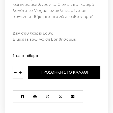
και ενσωματώνουν το διακριτικό, κομψό
λογότυπο Vogue, ολοκληρωμένα με
αυθεντική θήκη και πανάκι καθαρισμού.
Δεν σου ταιριάζουν;
Eίμαστε εδώ να σε βοηθήσουμε!
1 σε απόθεμα
−
+
ΠΡΟΣΘΉΚΗ ΣΤΟ ΚΑΛΆΘΙ