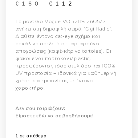
€
160
€
112
Το μοντέλο
Vogue VO 5211S 2605/7
ανήκει στη δημοφιλή σειρά “Gigi Hadid”.
Διαθέτει έντονο cat‑eye σχήμα και
κοκάλινο σκελετό σε ταρταρούγα
αποχρώσεις (καφέ‑κίτρινο tortoise). Οι
φακοί είναι πορτοκαλί/plastic,
προσφέροντας τόσο στυλ όσο και 100%
UV προστασία – ιδανικά για καθημερινή
χρήση και εμφανίσεις με έντονο
χαρακτήρα.
Δεν σου ταιριάζουν;
Eίμαστε εδώ να σε βοηθήσουμε!
1 σε απόθεμα