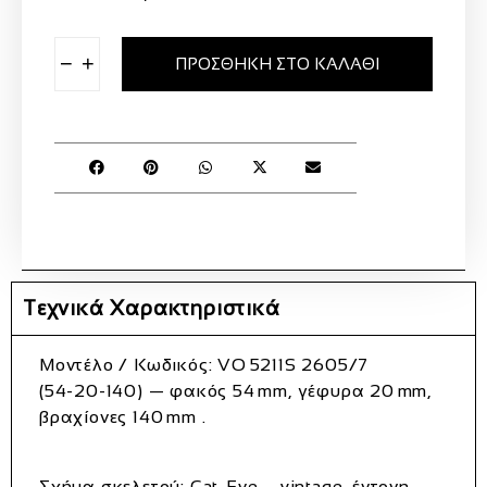
−
+
ΠΡΟΣΘΉΚΗ ΣΤΟ ΚΑΛΆΘΙ
Τεχνικά Χαρακτηριστικά
Μοντέλο / Κωδικός:
VO 5211S 2605/7
(54‑20‑140) — φακός 54 mm, γέφυρα 20 mm,
βραχίονες 140 mm
.
Σχήμα σκελετού:
Cat‑Eye – vintage, έντονη